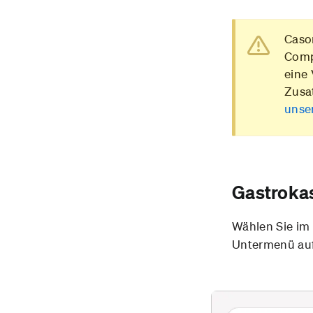
Cason
Compu
eine 
Zusa
unse
Gastroka
Wählen Sie im
Untermenü au