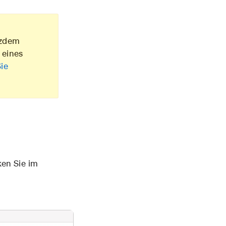
tzdem
 eines
Sie
ken Sie im