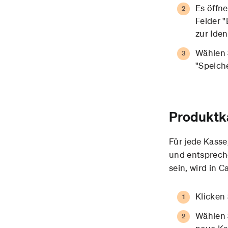
Es öffne
Felder 
zur Iden
Wählen 
"Speiche
Produktk
Für jede Kasse
und entspreche
sein, wird in
Klicken
Wählen 